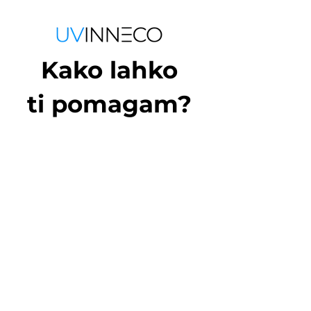
Kako lahko
ti pomagam?
info@uvinneco.shop
First Name
Last Name
Email