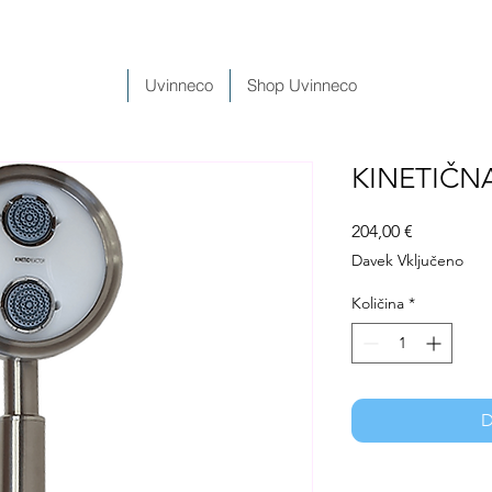
Uvinneco
Shop Uvinneco
KINETIČN
Price
204,00 €
Davek Vključeno
Količina
*
D