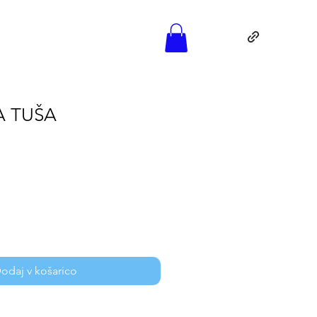
A TUŠA
odaj v košarico