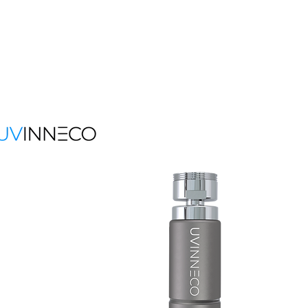
Konta
Main off
UVI
Ulica M
4000 
info@u