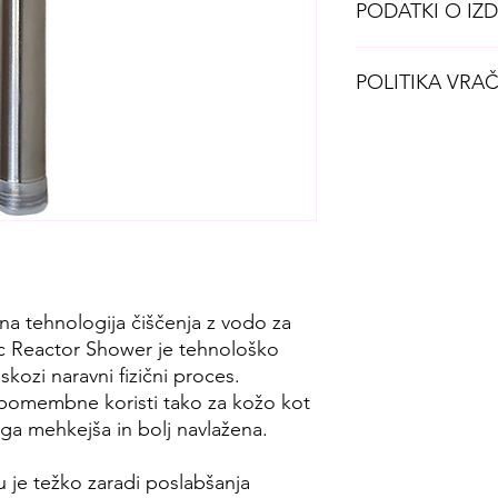
PODATKI O IZ
Zdaj je na voljo prof
POLITIKA VRAČ
za vašo kožo in lasi
tehnološko napredna 
fizikalni proces. Tu
Vsem našim stranka
koristi tako za kožo 
izdelka brez navedb
mehkejša in bolj nav
naslednji dan po dn
Tuširanje v sodobnem
kakovosti vode. Priso
neoptimalnim pretok
glavnih vzrokov za r
izčrpa naravna olja k
lna tehnologija čiščenja z vodo za
Negativno vpliva tud
tic Reactor Shower je tehnološko
oprema, kot so kadi 
skozi naravni fizični proces.
čistočo in videz. Nen
 pomembne koristi tako za kožo kot
ostankom šampona i
tega mehkejša in bolj navlažena.
dodatne napore in zvi
 je težko zaradi poslabšanja