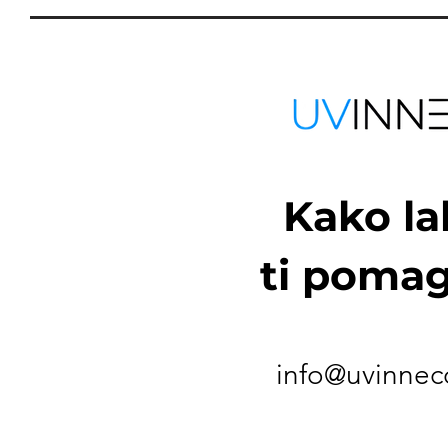
Kako l
ti poma
info@uvinnec