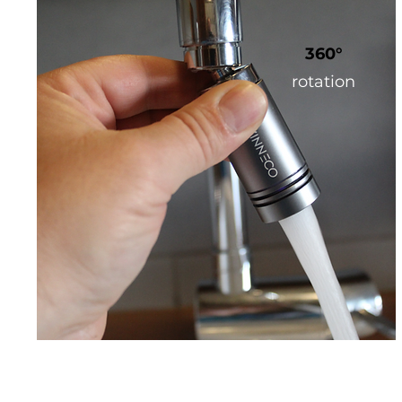
360°
rotation