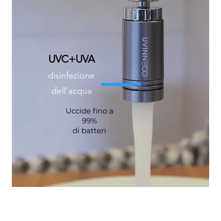
UVC+UVA
disinfezione
dell'acqua
Uccide fino a
99%
di batteri