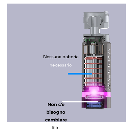
Nessuna batteria
necessario
Non c'è
bisogno
cambiare
filtri