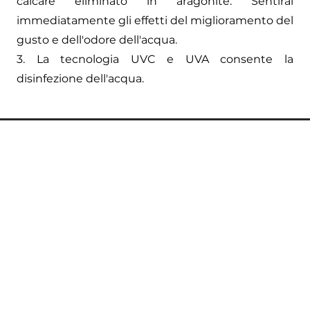
calcare eliminato in aragonite. Sentirai
immediatamente gli effetti del miglioramento del
gusto e dell'odore dell'acqua.
3. La tecnologia UVC e UVA consente la
disinfezione dell'acqua.
ttaci :
ice - Slovenia
NNECO d.o.o
irka Vadnova 19
KRANJ