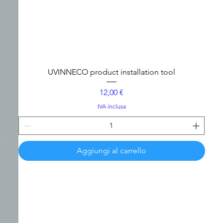
UVINNECO product installation tool
Prezzo
12,00 €
IVA inclusa
Aggiungi al carrello