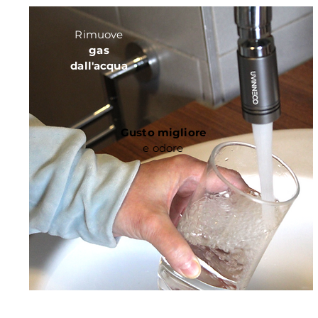
Rimuove
gas
dall'acqua
Gusto migliore
e odore