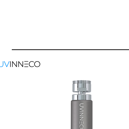
Conta
Main off
UVI
Ulica M
4000 