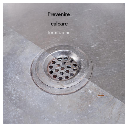
Prevenire
calcare
formazione