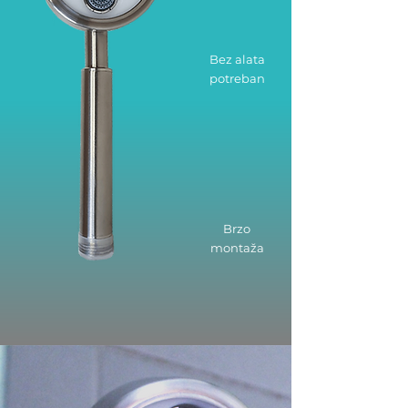
Bez alata
potreban
Brzo
montaža