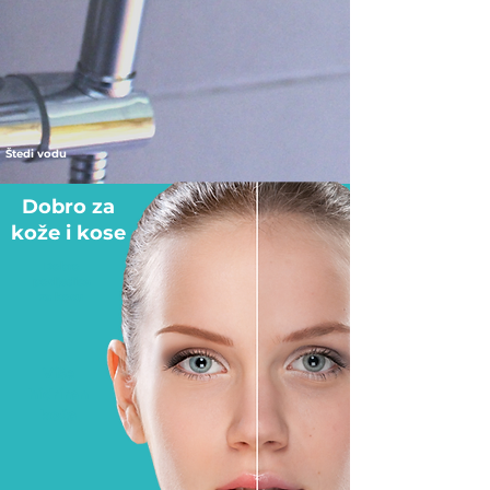
Štedi vodu
Dobro za
kože i kose
Dobro
posljedica
za kosu
Više
hidriran
koža