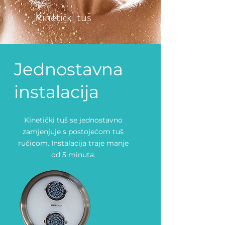
Kinetički tuš
Jednostavna
instalacija
Kinetički tuš se jednostavno
zamjenjuje s postojećom tuš
ručicom. Instalacija traje manje
od 5 minuta.