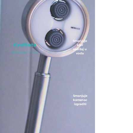
Smanjuje
Kvaliteta
klor
sadržaj u
Proizvedeno u EU
voda
Smanjuje
kamenac
izgraditi