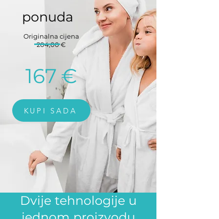
ponuda
Originalna cijena
204,00 €
167
€
KUPI SADA
Dvije tehnologije u
jednom proizvodu