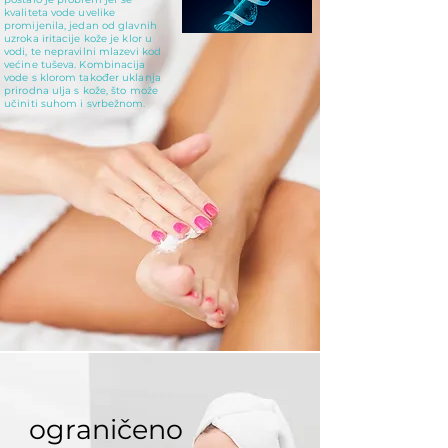
kvaliteta vode uvelike
promijenila, jedan od glavnih
uzroka iritacije kože je klor u
vodi, te nepravilni mlazevi kod
većine tuševa. Kombinacija
vode s klorom također uklanja
prirodna ulja s kože, što može
učiniti suhom i svrbežnom.
ograničeno