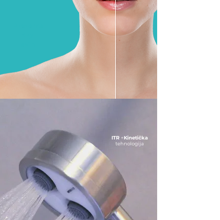
Prevents
dry
skin
ITR
+
Kinetička
tehnologija