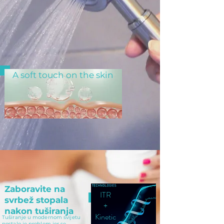
A soft touch on
A soft touch on the skin
the skin
Zaboravite na
ITR
svrbež stopala
+
nakon tuširanja
Kinetic
Tuširanje u modernom svijetu
postalo je problem jer se