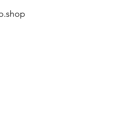
o.shop
ctez-nous :
ice - Slovenia
NNECO d.o.o
irka Vadnova 19
KRANJ
vinne.co