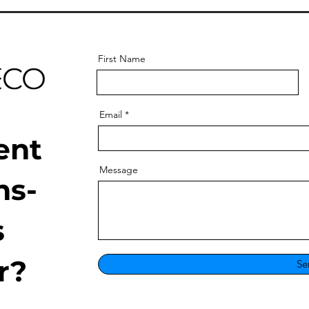
First Name
Email
ent
Message
ns-
s
r?
Se