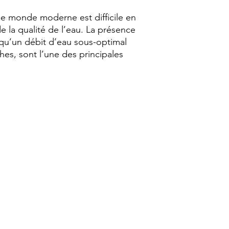
sont également con
d'apparence. La lutt
e monde moderne est difficile en
savon, les résidus 
de la qualité de l’eau. La présence
calcaire nécessite d
i qu’un débit d’eau sous-optimal
augmente le coût de
s, sont l’une des principales