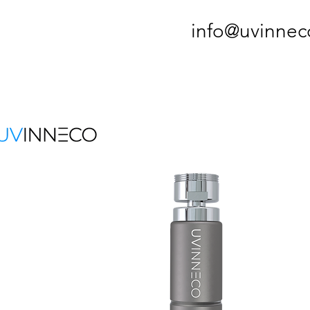
info@uvinnec
Conta
Main off
UVI
Ulica M
4000 
info@u