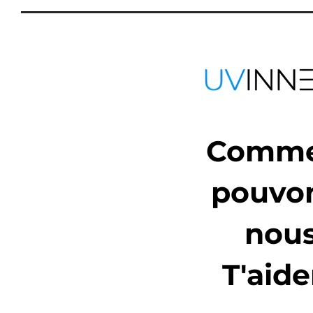
Comm
pouvo
nou
T'aide