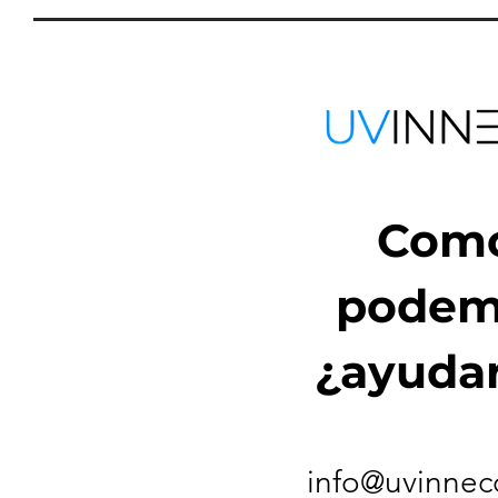
Com
podem
¿ayuda
info@uvinnec