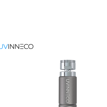
Contá
Main off
UVI
Ulica M
4000 
info@u