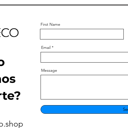
First Name
Email
o
Message
os
rte?
Se
o.shop