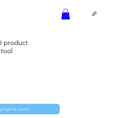
 product
 tool
gregar al carrito