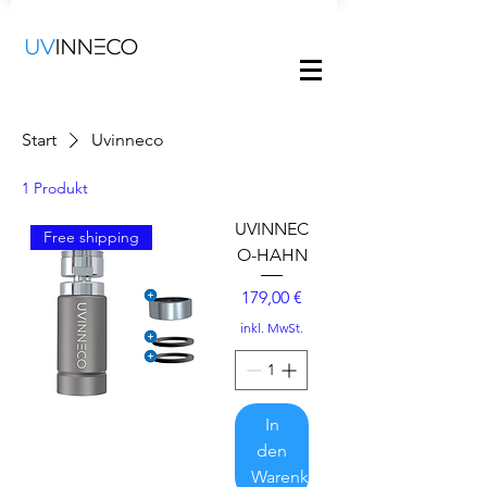
Start
Uvinneco
1 Produkt
UVINNEC
Free shipping
O-HAHN
Preis
179,00 €
inkl. MwSt.
In
den
Warenkorb